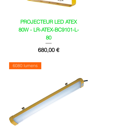
PROJECTEUR LED ATEX
80W - LR-ATEX-BC9101-L-
80
Prix
680,00 €
6080 lumens