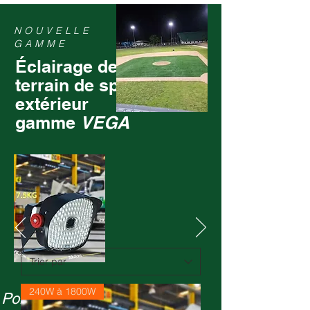
NOUVELLE
GAMME
Éclairage de
terrain de sport
extérieur
gamme
VEGA
240W à 1800W
Poids léger de