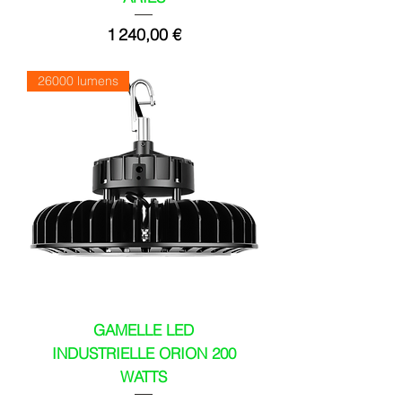
Prix
1 240,00 €
26000 lumens
GAMELLE LED
INDUSTRIELLE ORION 200
WATTS