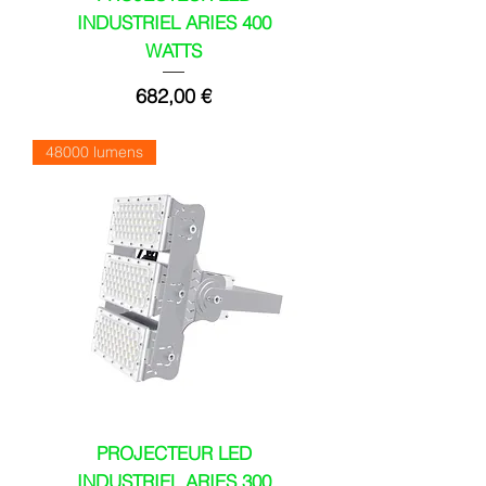
INDUSTRIEL ARIES 400
WATTS
Prix
682,00 €
48000 lumens
PROJECTEUR LED
INDUSTRIEL ARIES 300