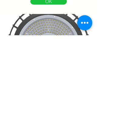
OK
ORIONSZ200W GAMELLE LED
INDUSTRIELLE 200 W
110 € ht
Déstockage
OK