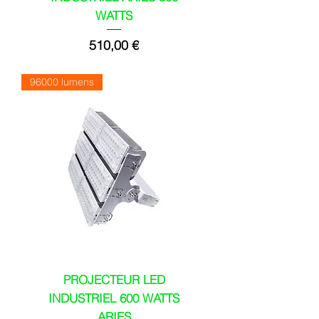
WATTS
Prix
510,00 €
96000 lumens
PROJECTEUR LED
INDUSTRIEL 600 WATTS
ARIES