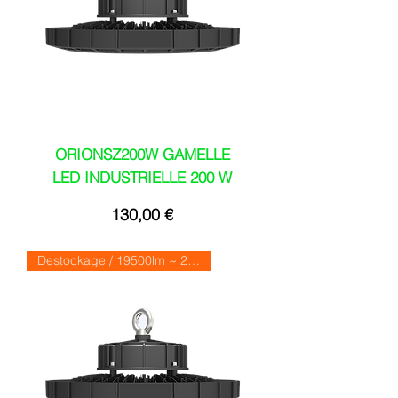
ORIONSZ200W GAMELLE
LED INDUSTRIELLE 200 W
Prix
130,00 €
Destockage / 19500lm ~ 27000lm