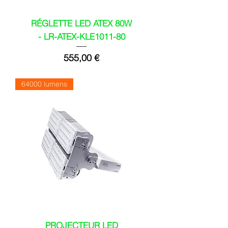
RÉGLETTE LED ATEX 80W
- LR-ATEX-KLE1011-80
Prix
555,00 €
64000 lumens
PROJECTEUR LED